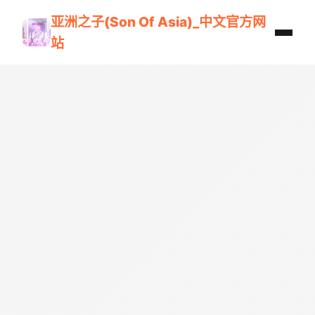
亚洲之子(Son Of Asia)_中文官方网
站