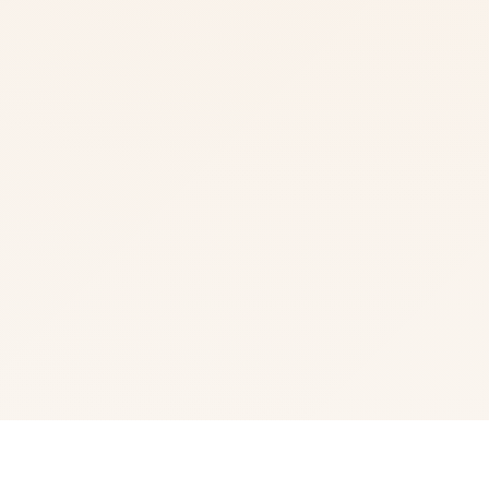
🖨️ game介绍