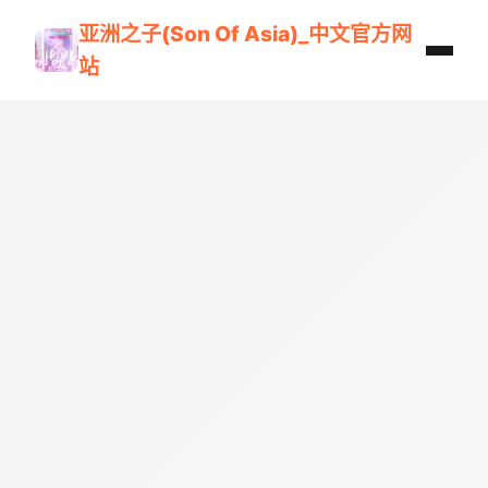
亚洲之子(Son Of Asia)_中文官方网
站