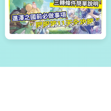
🚪 游戏特色亮点
欢迎过来步到容易又个化的仗剑传述-坎斯汀
区域！ 区域处坎斯汀世界中，君将化身为勇