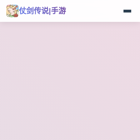
仗剑传说|手游