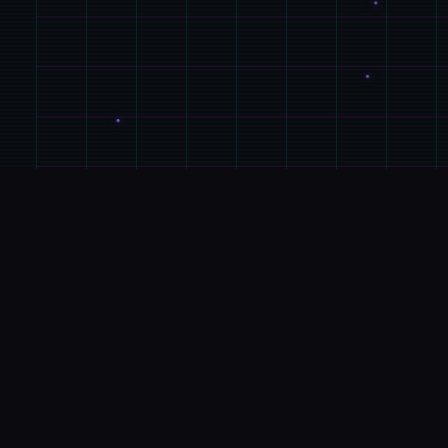
🚻
玩法说明
游戏特色
光阴似箭，那次令人难忘的夏日回忆转眼间就已经是
半年前的事情了。在这个寒假，我们的主人公又回到