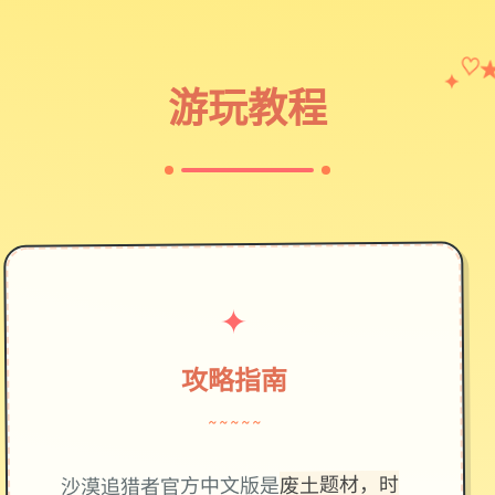
✦
♡
游玩教程
✦
攻略指南
~~~~~
废土题材，时
沙漠追猎者官方中文版是