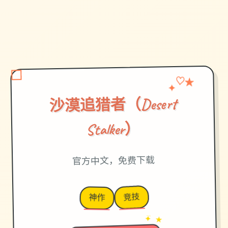
✦
♡
★
沙漠追猎者（Desert
Stalker）
官方中文，免费下载
竞技
神作
→
✦ ★