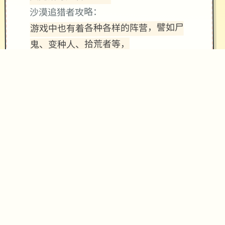
沙漠追猎者攻略：
游戏中也有着各种各样的阵营，譬如尸
鬼、变种人、拾荒者等，
每个阵营都有各自的目的，游戏也提供
了一些选择给玩家用来合纵连横。
不同于为H而H，本作主打的是剧情为
先，H为辅料的这样一种体验，
所以如果只是为了H内容而游玩本作，
那么很多时候反而不会出现冲的快乐的
情况，
但如果冲着剧情和世界观来玩，那么H
内容出现时，反而会有一种调剂的感
觉。
更新日志：