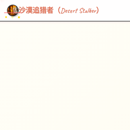
~~~
★
♡
✦
✧
♥
~
→
↗
沙漠追猎者（Desert Stalker）
✦ ✧ ★